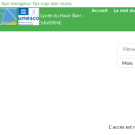
tips-mengatur-fps-cap-dan-vsync
Accueil
Le mot du
Lycée du Haut-Barr -
SAVERNE
Filtrer p
Filtre
Mois
L' accès est