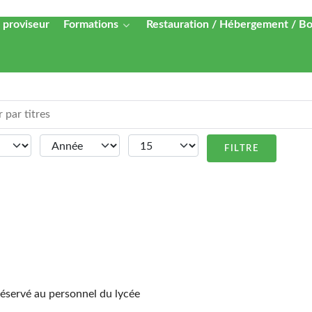
 proviseur
Formations
Restauration / Hébergement / B
ar titres
s
Année
Afficher #
FILTRE
 réservé au personnel du lycée