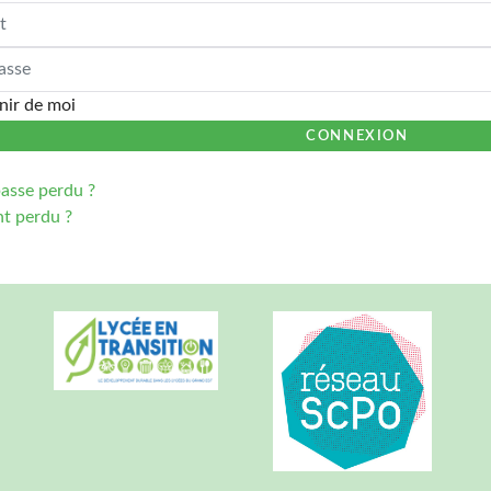
e
nir de moi
CONNEXION
asse perdu ?
nt perdu ?