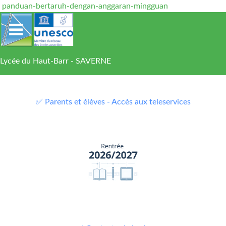
panduan-bertaruh-dengan-anggaran-mingguan
Lycée du Haut-Barr - SAVERNE
✅ Parents et élèves - Accès aux teleservices