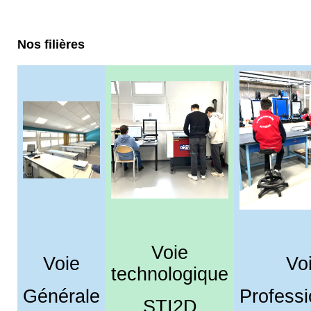
Nos filières
Voie
Voie
Vo
technologique
Générale
Professi
STI2D