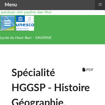
≡
Menu
panduan-slot-payline-dan-fitur
Lycée du Haut-Barr - SAVERNE
PDF
Spécialité
HGGSP - Histoire
Géographie,