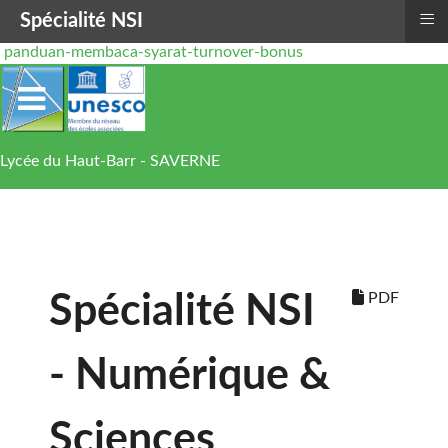
≡
Spécialité NSI
panduan-membaca-syarat-turnover-bonus
Lycée du Haut-Barr - SAVERNE
PDF
Spécialité NSI
- Numérique &
Sciences