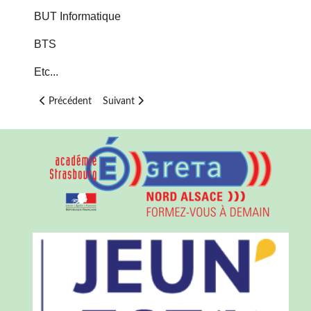
BUT Informatique
BTS
Etc...
Article précédent : Spécialité - Physique Chimie
Article suivant : Spécialité - Mathématiques
Précédent
Suivant