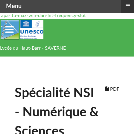
≡
Menu
apa-itu-max-win-dan-hit-frequency-slot
Lycée du Haut-Barr - SAVERNE
PDF
Spécialité NSI
- Numérique &
Sciences