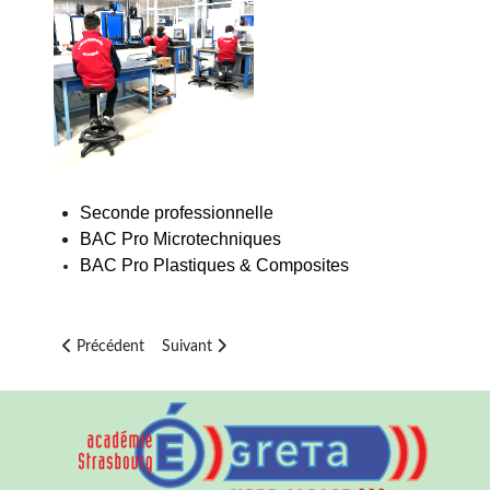
Seconde professionnelle
BAC Pro Microtechniques
BAC Pro Plastiques & Composites
Article précédent : Post-Bac
Article suivant : Option SL : Science et Laboratoi
Précédent
Suivant