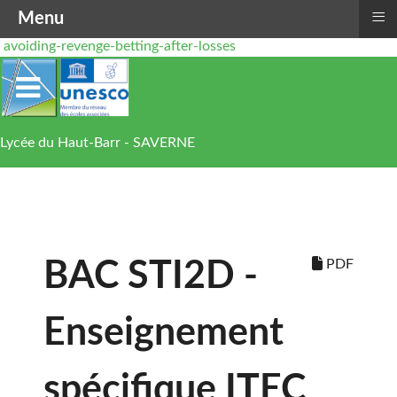
≡
Menu
avoiding-revenge-betting-after-losses
Lycée du Haut-Barr - SAVERNE
PDF
BAC STI2D -
Enseignement
spécifique ITEC