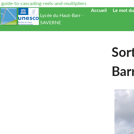
guide-to-cascading-reels-and-multipliers
Accueil
Le mot du
Lycée du Haut-Barr -
SAVERNE
Sor
Bar