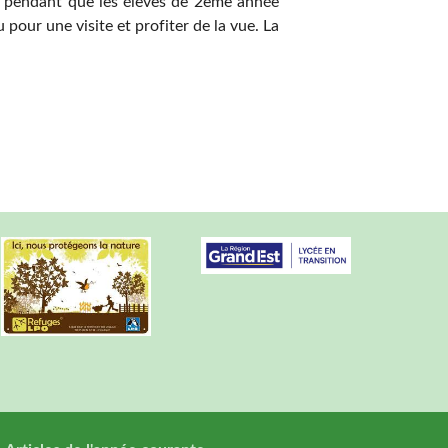
e, pendant que les élèves de 2ème année
pour une visite et profiter de la vue. La
ycée