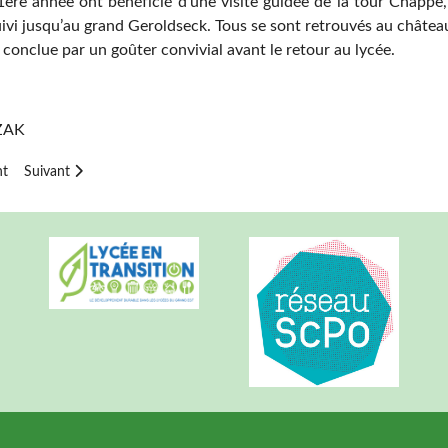
1ère année ont bénéficié d'une visite guidée de la tour Chapp
ivi jusqu’au grand Geroldseck. Tous se sont retrouvés au château 
t conclue par un goûter convivial avant le retour au lycée.
ZAK
cédent : Sortie de cohésion des 2nde professionnelles
Article suivant : Récupérer son diplôme du Baccalauréat ou BTS au l
nt
Suivant