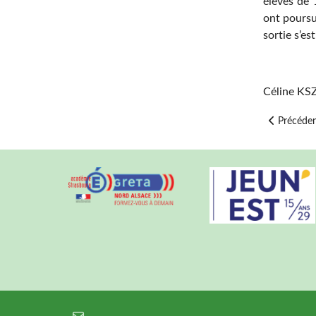
élèves de 
ont poursu
sortie s’es
Céline KS
Article pré
Précéde