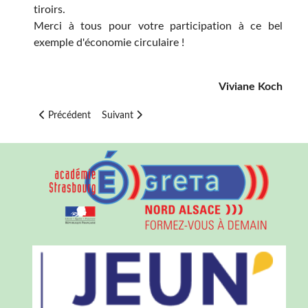
tiroirs.
Merci à tous pour votre participation à ce bel
exemple d'économie circulaire !
Viviane Koch
Article précédent : Printemps au Lycée : opération nettoyage des
Article suivant : Séjour Erasmus LHB & IES Anto
Précédent
Suivant