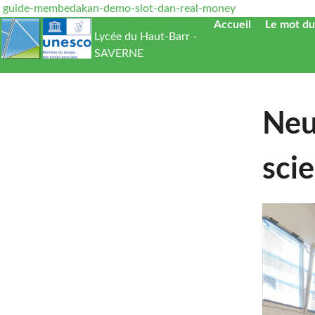
guide-membedakan-demo-slot-dan-real-money
Accueil
Le mot du
Lycée du Haut-Barr -
SAVERNE
Neu
sci