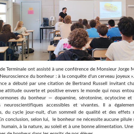
 de Terminale ont assisté à une conférence de Monsieur Jorge
« Neuroscience du bonheur : à la conquête d'un cerveau joyeux 
nce a débuté par une citation de Bertrand Russell invitant chac
e attitude ouverte et positive envers le monde qui nous entour
hormones du bonheur — dopamine, sérotonine, ocytocine et
s neuroscientifiques accessibles et vivantes. Il a égaleme
s, du cycle jour-nuit, d'un sommeil de qualité et des effets 
 En conclusion, selon lui, le bonheur ne nécessite aucune pilule
 humain, à la nature, au soleil et à une bonne alimentation. Un
ines de bonheur dans les esprits de nos élèves.