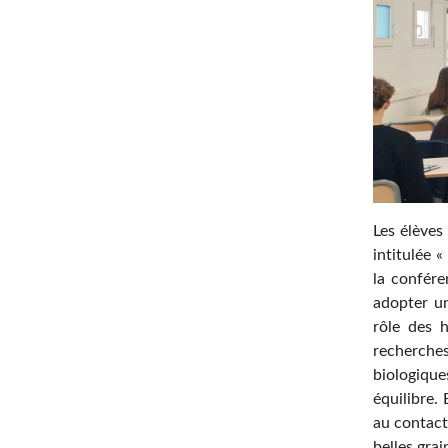
Les élèves
intitulée 
la confére
adopter un
rôle des 
recherche
biologique
équilibre.
au contact
belles gra