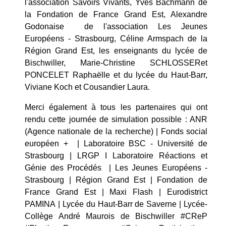
l'association
Savoirs Vivants
, Yves Bachmann de
la
Fondation de France Grand Est
,
Alexandre
Godonaise
de l'association
Les Jeunes
Européens - Strasbourg
,
Céline Armspach
de la
Région Grand Est
, les enseignants du lycée de
Bischwiller,
Marie-Christine SCHLOSSER
et
PONCELET Raphaëlle
et du lycée du Haut-Barr,
Viviane Koch
et
Cousandier Laura
.
Merci également à tous les partenaires qui ont
rendu cette journée de simulation possible :
ANR
(Agence nationale de la recherche)
|
Fonds social
européen +
| Laboratoire BSC -
Université de
Strasbourg
|
LRGP I Laboratoire Réactions et
Génie des Procédés
|
Les Jeunes Européens -
Strasbourg
|
Région Grand Est
|
Fondation de
France Grand Est
|
Maxi Flash
|
Eurodistrict
PAMINA
| Lycée du Haut-Barr de Saverne | Lycée-
Collège André Maurois de Bischwiller
#CReP