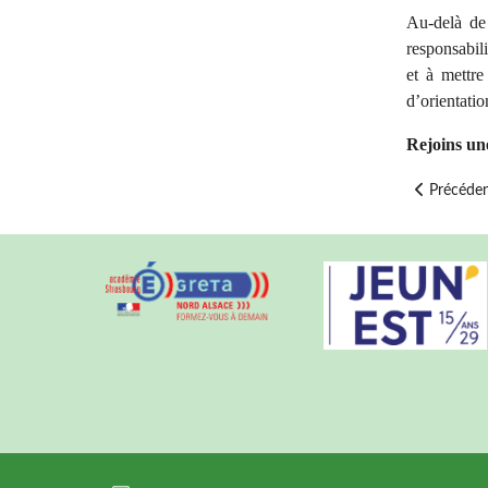
Au-delà de 
responsabili
et à mettre
d’orientati
Rejoins une
Article pré
Précéde