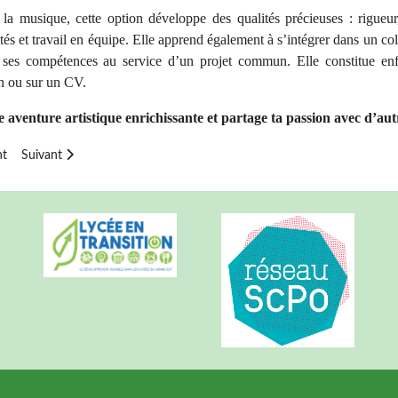
la musique, cette option développe des qualités précieuses : rigueur,
tés et travail en équipe. Elle apprend également à s’intégrer dans un col
 ses compétences au service d’un projet commun. Elle constitue en
on ou sur un CV.
 aventure artistique enrichissante et partage ta passion avec d’autr
cédent : Option arts plastiques
Article suivant : Sections Sportives
nt
Suivant