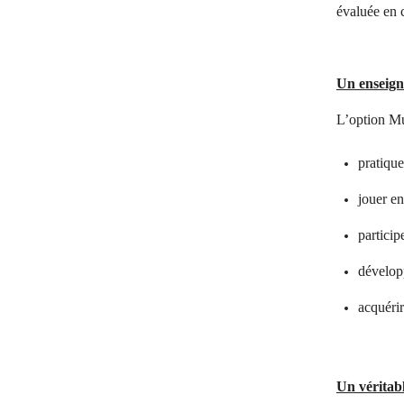
évaluée en 
Un enseign
L’option Mu
pratique
jouer en
participe
développ
acquérir
Un véritabl