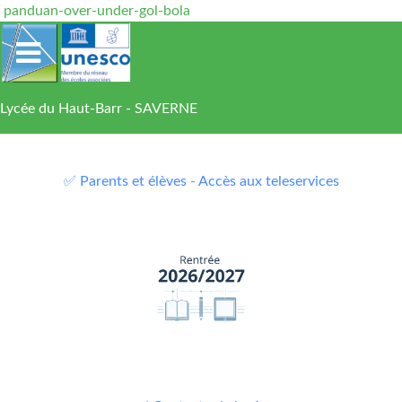
panduan-over-under-gol-bola
Lycée du Haut-Barr - SAVERNE
✅ Parents et élèves - Accès aux teleservices