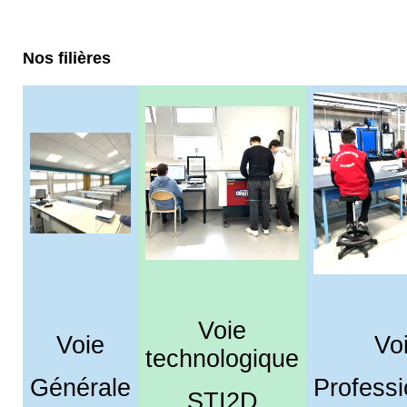
Nos filières
Voie
Voie
Vo
technologique
Générale
Professi
STI2D