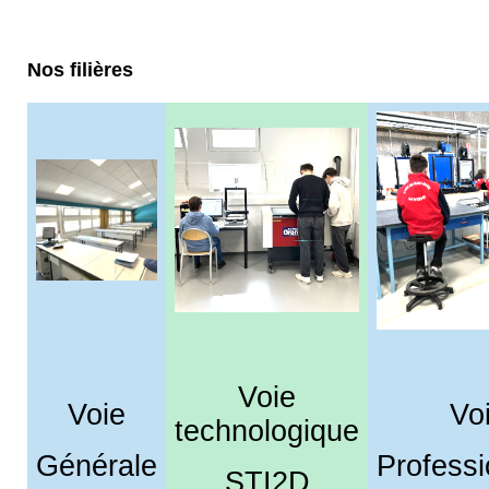
Nos filières
Voie
Voie
Vo
technologique
Générale
Professi
STI2D