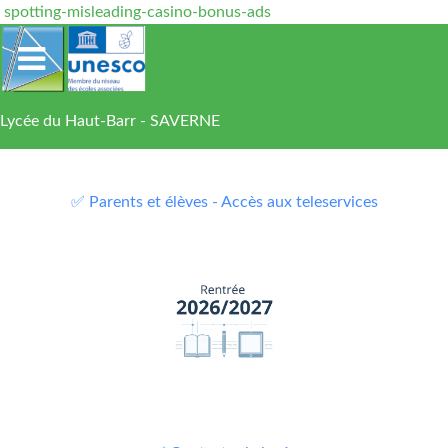
spotting-misleading-casino-bonus-ads
Lycée du Haut-Barr - SAVERNE
✅ Parents et élèves - Accès aux teleservices