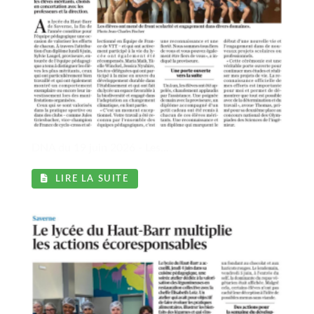
l
DNA du 19 juin 2026 - Les...
LIRE LA SUITE