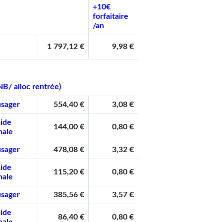
+10€
forfaitaire
/an
1 797,12 €
9,98 €
B/ alloc rentrée)
usager
554,40 €
3,08 €
aide
144,00 €
0,80 €
nale
usager
478,08 €
3,32 €
aide
115,20 €
0,80 €
nale
usager
385,56 €
3,57 €
aide
86,40 €
0,80 €