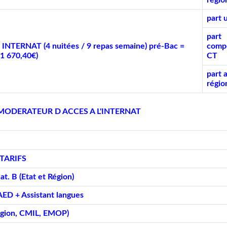
régio
part 
part
INTERNAT (4 nuitées / 9 repas semaine) pré-Bac =
comp
(1 670,40€)
CT
part 
régio
MODERATEUR D ACCES A L'INTERNAT
TARIFS
at. B (Etat et Région)
AED + Assistant langues
égion, CMIL, EMOP)