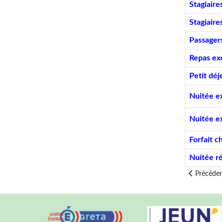
Stagiaire
Stagiaire
Passager
Repas exc
Petit déj
Nuitée ex
Nuitée ex
Forfait c
Nuitée ré
Article p
Précéde