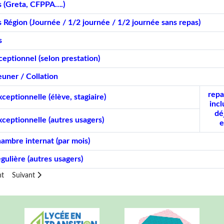
s (Greta, CFPPA….)
s Région (Journée / 1/2 journée / 1/2 journée sans repas)
s
eptionnel (selon prestation)
euner / Collation
repa
ceptionnelle (élève, stagiaire)
incl
dé
ceptionnelle (autres usagers)
e
hambre internat (par mois)
gulière (autres usagers)
récédent : ANNEXE 2 : REMISES D'ORDRE 2023
Article suivant : Accueil restauration hébergement
nt
Suivant