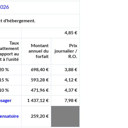
2026
n et d'hébergement.
4,85 €
Taux
Montant
Prix
battement
annuel du
journalier /
rapport au
forfait
R.O.
t à l'unité
20 %
698,40 €
3,88 €
15 %
593,28 €
4,12 €
10 %
471,96 €
4,37 €
usager
1 437,12 €
7,98 €
ensatoire
259,20 €