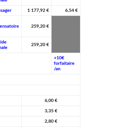
nale
usager
1 177,92 €
6,54 €
ensatoire
259,20 €
aide
259,20 €
nale
+10€
forfaitaire
/an
6,00 €
3,35 €
2,80 €