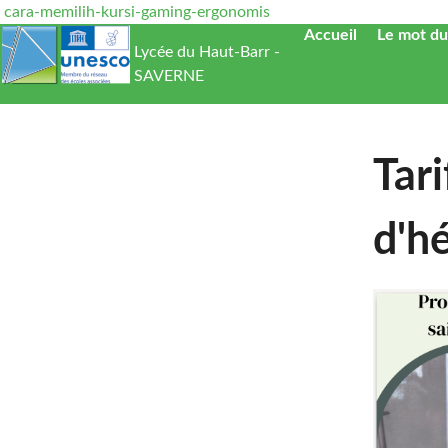
cara-memilih-kursi-gaming-ergonomis
Accueil
Le mot du
Lycée du Haut-Barr -
SAVERNE
Tari
d'h