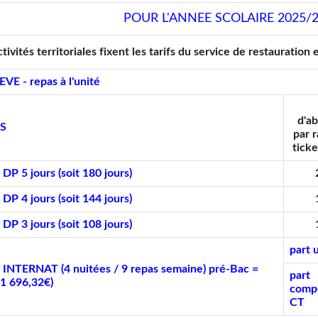
POUR L'ANNEE SCOLAIRE 2025/
ctivités territoriales fixent les tarifs du service de restauratio
VE - repas à l'unité
d'a
S
par 
ticke
P 5 jours (soit 180 jours)
P 4 jours (soit 144 jours)
P 3 jours (soit 108 jours)
part 
INTERNAT (4 nuitées / 9 repas semaine) pré-Bac =
part
(1 696,32€)
comp
CT