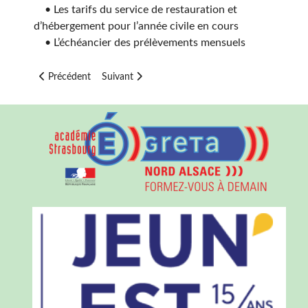
• Les tarifs du service de restauration et
d’hébergement pour l’année civile en cours
• L’échéancier des prélèvements mensuels
Article précédent : REMISE D'ORDRE "COVID"
Article suivant : ANNEXE 2 : REMISES D'ORDR
Précédent
Suivant