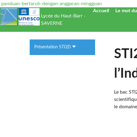
panduan-bertaruh-dengan-anggaran-mingguan
Accueil
Le mot du
Lycée du Haut-Barr -
SAVERNE
Présentation STI2D
STI
l’I
Le bac STI
scientifiqu
le domaine 