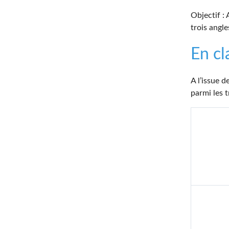
Objectif :
trois angle
En cl
A l’issue 
parmi les t