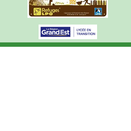
Articles de l'année courante
Archives du site (2015-2025)
Mentions légales
Courrier académique