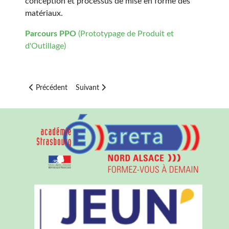
conception et processus de mise en forme des
matériaux.
Parcours PPO
(Prototypage de Produit et
d'Outillage)
Article précédent : Option SI/CIT
Article suivant : Voies professionnelles
Précédent
Suivant