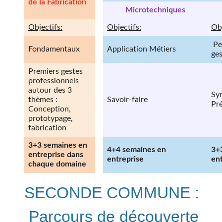
de la Fabrication
Microtechniques
Objectifs:
Objectifs:
Obj
Pe
Fondamentaux
Application Métiers
ge
Premiers gestes
professionnels
autour des 3
Sy
thèmes :
Savoir-faire
Pr
Conception,
prototypage,
fabrication
3+3 semaines en
4+4 semaines en
3+
entreprise dans
entreprise
en
chaque domaine
SECONDE COMMUNE :
Parcours de découverte