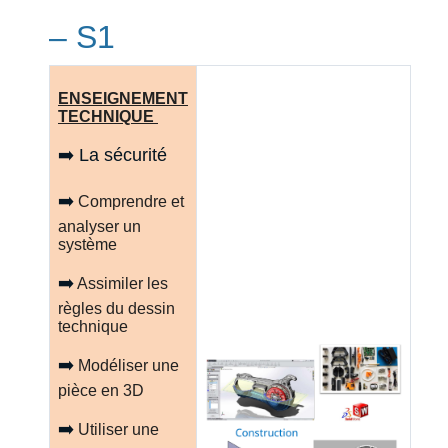
– S1
ENSEIGNEMENT
TECHNIQUE
➡️ La sécurité
➡️
Comprendre et
analyser un
système
➡️
Assimiler les
règles du dessin
technique
➡️
Modéliser une
pièce en 3D
➡️
Utiliser une